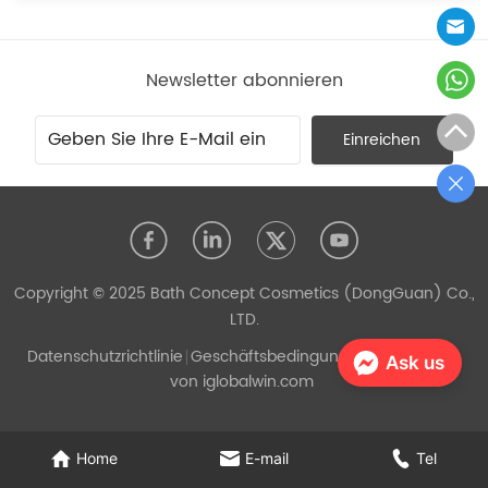
Newsletter abonnieren
Einreichen
Copyright © 2025 Bath Concept Cosmetics (DongGuan) Co.,
LTD.
Datenschutzrichtlinie
Geschäftsbedingungen
Unterstützt
Ask us
von iglobalwin.com
Home
E-mail
Tel