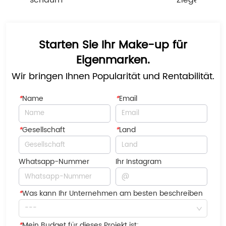
schaum
Ziegenmilchseife
Starten Sie Ihr Make-up für
Eigenmarken.
Wir bringen Ihnen Popularität und Rentabilität.
*
Name
*
Email
*
Gesellschaft
*
Land
Whatsapp-Nummer
Ihr Instagram
*
Was kann Ihr Unternehmen am besten beschreiben
---
*
Mein Budget für dieses Projekt ist: