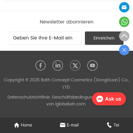
Newsletter abonnieren
Einreichen
Copyright © 2025 Bath Concept Cosmetics (DongGuan) Co.,
LTD.
Datenschutzrichtlinie
Geschäftsbedingungen
Unterstützt
Ask us
von iglobalwin.com
Home
E-mail
Tel