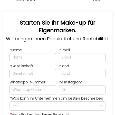
chschaum
Ziegenmilchseife
Starten Sie Ihr Make-up für
Eigenmarken.
Wir bringen Ihnen Popularität und Rentabilität.
*
Name
*
Email
*
Gesellschaft
*
Land
Whatsapp-Nummer
Ihr Instagram
*
Was kann Ihr Unternehmen am besten beschreiben
---
*
Mein Budget für dieses Projekt ist: