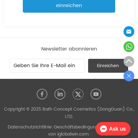
einreichen
Newsletter abonnieren
Einreichen
Copyright © 2025 Bath Concept Cosmetics (DongGuan) Co.,
LTD.
Datenschutzrichtlinie
Geschäftsbedingungen
Unterstützt
Ask us
von iglobalwin.com