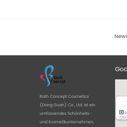
News
Goo
Bath Concept Cosmetics
(Dong Guan) Co., Ltd. ist ein
umfassendes Schönheits-
B
(Don
und Kosmetikunternehmen,