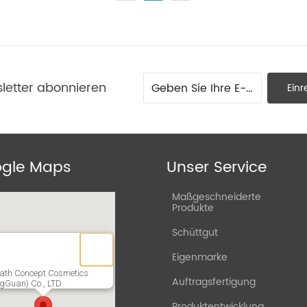
letter abonnieren
Einr
gle Maps
Unser Service
Maßgeschneiderte
Produkte
Schüttgut
Eigenmarke
ath Concept Cosmetics
Auftragsfertigung
gGuan) Co., LTD.
Produktentwicklung