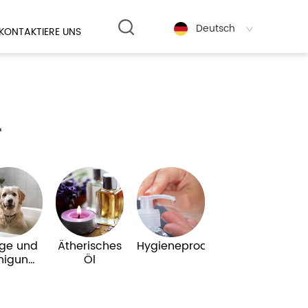
Deutsch
KONTAKTIERE UNS
r
ege und
Ätherisches
Hygieneprodukte
nigung
Öl
von
stieren