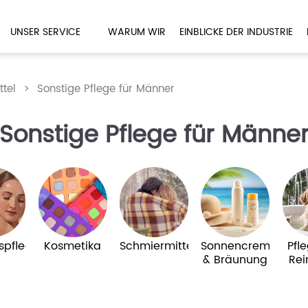
UNSER SERVICE
WARUM WIR
EINBLICKE DER INDUSTRIE
tel
>
Sonstige Pflege für Männer
Sonstige Pflege für Männe
spflege
Kosmetika
Schmiermittel
Sonnencreme
Pfl
& Bräunung
Rei
Hau