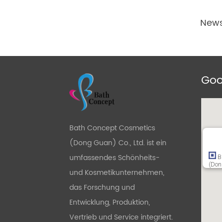
News
Goo
Bath Concept Cosmetics
(Dong Guan) Co., Ltd. ist ein
umfassendes Schönheits-
B
(Don
und Kosmetikunternehmen,
das Forschung und
Entwicklung, Produktion,
Vertrieb und Service integriert.