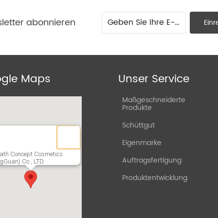
letter abonnieren
Einr
gle Maps
Unser Service
Maßgeschneiderte
Produkte
Schüttgut
Eigenmarke
ath Concept Cosmetics
Auftragsfertigung
gGuan) Co., LTD.
Produktentwicklung