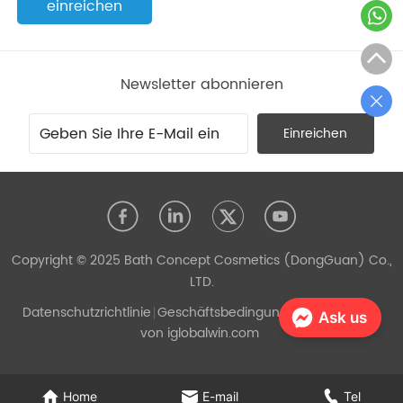
einreichen
Newsletter abonnieren
Einreichen
Copyright © 2025 Bath Concept Cosmetics (DongGuan) Co.,
LTD.
Datenschutzrichtlinie
Geschäftsbedingungen
Unterstützt
Ask us
von iglobalwin.com
Home
E-mail
Tel