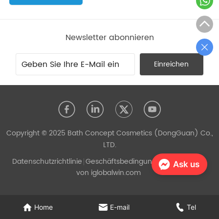
Newsletter abonnieren
Einreichen
Copyright © 2025 Bath Concept Cosmetics (DongGuan) Co.,
LTD.
Datenschutzrichtlinie
Geschäftsbedingungen
Unterstützt
Ask us
von iglobalwin.com
Home
E-mail
Tel