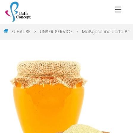
ZUHAUSE
>
UNSER SERVICE
>
Maßgeschneiderte Pro