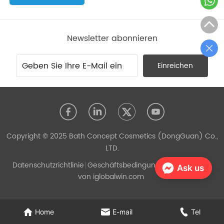
Newsletter abonnieren
Einreichen
Copyright © 2025 Bath Concept Cosmetics (DongGuan) Co.,
LTD.
Datenschutzrichtlinie
Geschäftsbedingungen
Unterstützt
Ask us
von iglobalwin.com
Home
E-mail
Tel