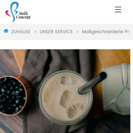
ZUHAUSE
>
UNSER SERVICE
>
Maßgeschneiderte Pro