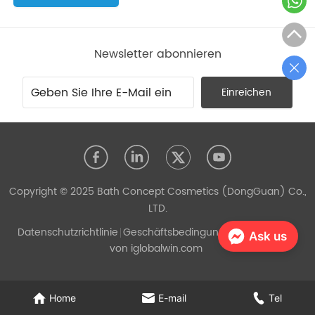
Newsletter abonnieren
Einreichen
Copyright © 2025 Bath Concept Cosmetics (DongGuan) Co.,
LTD.
Datenschutzrichtlinie
Geschäftsbedingungen
Unterstützt
Ask us
von iglobalwin.com
Home
E-mail
Tel