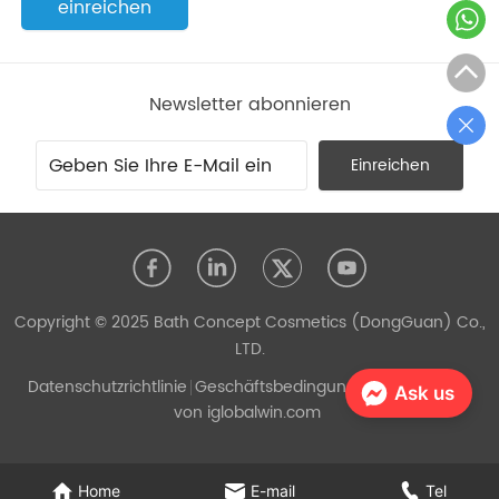
einreichen
Newsletter abonnieren
Einreichen
Copyright © 2025 Bath Concept Cosmetics (DongGuan) Co.,
LTD.
Datenschutzrichtlinie
Geschäftsbedingungen
Unterstützt
Ask us
von iglobalwin.com
Home
E-mail
Tel