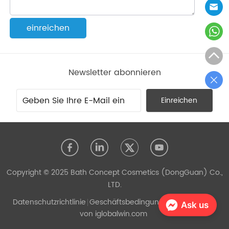
einreichen
Newsletter abonnieren
Einreichen
Copyright © 2025 Bath Concept Cosmetics (DongGuan) Co.,
LTD.
Datenschutzrichtlinie
Geschäftsbedingungen
Unterstützt
Ask us
von iglobalwin.com