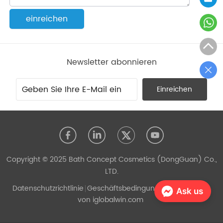
einreichen
Newsletter abonnieren
Einreichen
Copyright © 2025 Bath Concept Cosmetics (DongGuan) Co.,
LTD.
Datenschutzrichtlinie
Geschäftsbedingungen
Unterstützt
Ask us
von iglobalwin.com