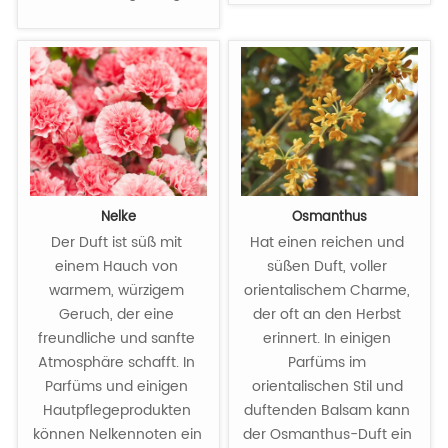
in einem Wald. Noten 
von Maiglöckchen sind 
in hochwertigen Parfüms 
sehr verbreitet und 
verleihen dem Parfüm 
ein ätherisches und 
elegantes 
Temperament.
Nelke
Osmanthus
Der Duft ist süß mit 
Hat einen reichen und 
einem Hauch von 
süßen Duft, voller 
warmem, würzigem 
orientalischem Charme, 
Geruch, der eine 
der oft an den Herbst 
freundliche und sanfte 
erinnert. In einigen 
Atmosphäre schafft. In 
Parfüms im 
Parfüms und einigen 
orientalischen Stil und 
Hautpflegeprodukten 
duftenden Balsam kann 
können Nelkennoten ein 
der Osmanthus-Duft ein 